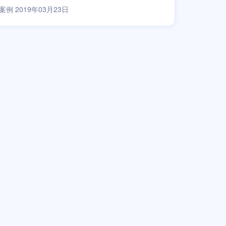
案例 2019年03月23日