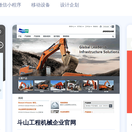
微信小程序
移动设备
设计企划
斗山工程机械企业官网